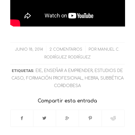
JUNIO 18, 2014
/
2 COMENTARIOS
/
POR
MANUEL C.
RODRÍGUEZ RODRÍGUEZ
ETIQUETAS:
EIE
,
ENSEÑAR A EMPRENDER
,
ESTUDIOS DE
CASO
,
FORMACIÓN PROFESIONAL
,
HEBRA
,
SUBBÉTICA
CORDOBESA
Compartir esta entrada