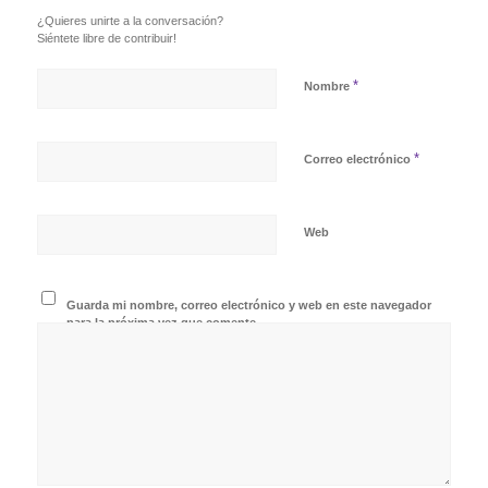
¿Quieres unirte a la conversación?
Siéntete libre de contribuir!
*
Nombre
*
Correo electrónico
Web
Guarda mi nombre, correo electrónico y web en este navegador
para la próxima vez que comente.