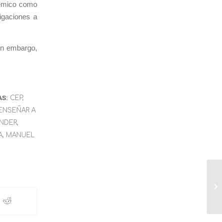
démico como
tigaciones a
in embargo,
AS:
CEP
,
ENSEÑAR A
NDER
,
A
,
MANUEL
Se
mu
Co