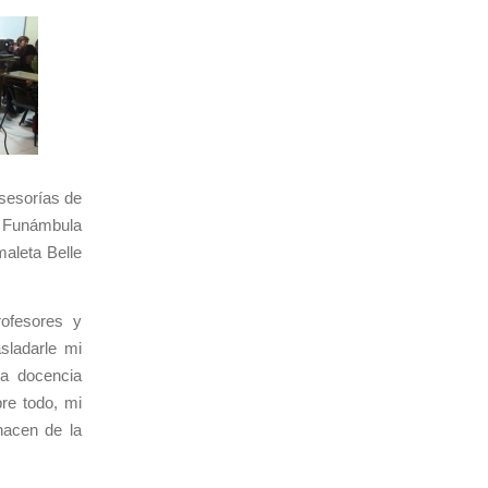
asesorías de
o Funámbula
maleta Belle
ofesores y
sladarle mi
la docencia
re todo, mi
hacen de la