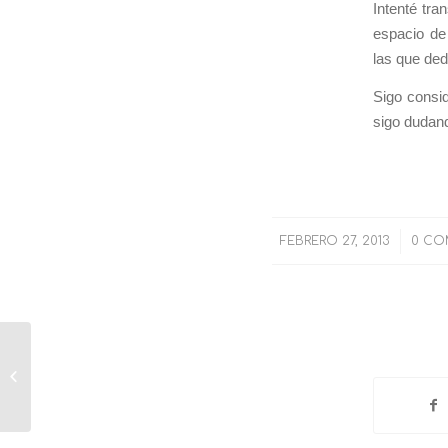
Intenté tr
espacio de 
las que ded
Sigo consi
sigo dudand
FEBRERO 27, 2013
/
0 CO
Carbonerillo