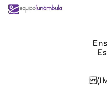
Ens
Es
(IM