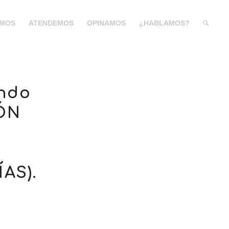
MOS
ATENDEMOS
OPINAMOS
¿HABLAMOS?
ando
IÓN
A
AS).