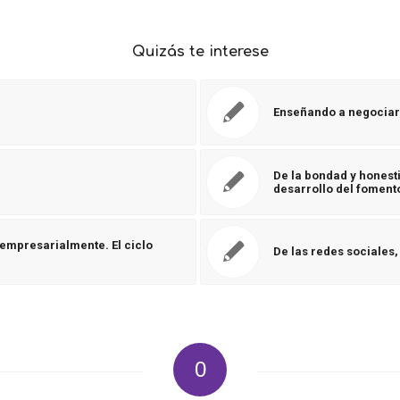
Quizás te interese
Enseñando a negociar
De la bondad y honest
desarrollo del foment
mpresarialmente. El ciclo
De las redes sociales
0