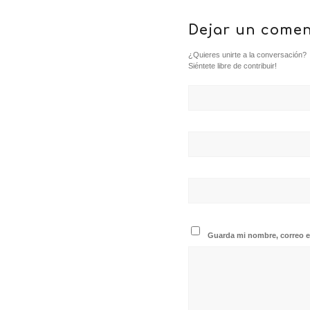
Dejar un comen
¿Quieres unirte a la conversación?
Siéntete libre de contribuir!
Guarda mi nombre, correo e