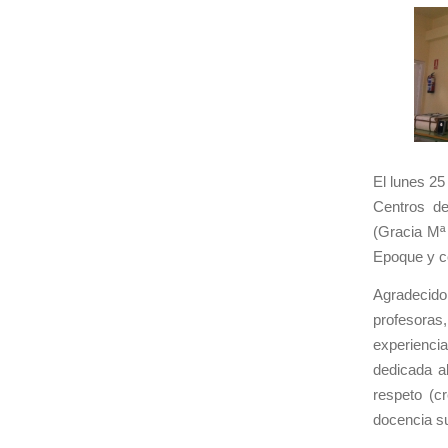
El lunes 25
Centros de
(Gracia Mª 
Epoque y co
Agradecid
profesoras
experienci
dedicada a
respeto (c
docencia su