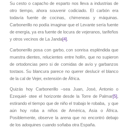
Su cesto o capacho de esparto nos lleva a industrias de
otro tiempo, ahora souvenir codiciado. El carbón era
todavía fuente de cocinas, chimeneas y máquinas.
Carbonerillo no podía imaginar que el Levante sería fuente
de energía, ya era fuente de locura de vejeranos, tarifeños
y otros vecinos de La Janda
[4]
.
Carbonerillo posa con garbo, con sonrisa espléndida que
muestra dientes, relucientes entre hollín, que no supieron
de ortodoncias pero si de comidas de avío y garbanzos
tostaos
. Su blancura parece no querer deslucir el blanco
de la cal de Vejer, extensión de África.
Quizás hoy Carbonerillo –sea Juan, José, Antonio o
Ezequiel- otee el horizonte desde la Torre de Palmar
[5]
,
estirando el tiempo que de niño el trabajo le robaba, y que
aún hoy roba a niños de América, Asia o África.
Posiblemente, observe la arena que no encontró debajo
de los adoquines cuando soñaba otra España.