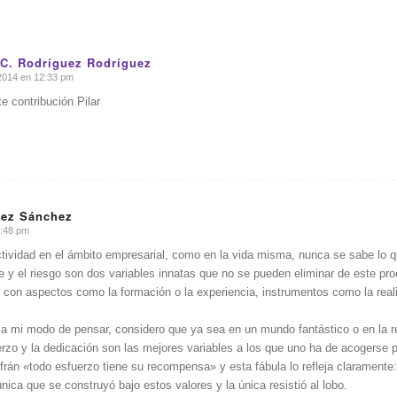
C. Rodríguez Rodríguez
2014 en 12:33 pm
te contribución Pilar
nez Sánchez
8:48 pm
actividad en el ámbito empresarial, como en la vida misma, nunca se sabe lo q
e y el riesgo son dos variables innatas que no se pueden eliminar de este pr
ir con aspectos como la formación o la experiencia, instrumentos como la real
a mi modo de pensar, considero que ya sea en un mundo fantástico o en la rea
uerzo y la dedicación son las mejores variables a los que uno ha de acogerse 
frán «todo esfuerzo tiene su recompensa» y esta fábula lo refleja claramente: 
única que se construyó bajo estos valores y la única resistió al lobo.