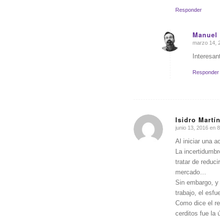
Responder
Manuel 
marzo 14, 
Dice:
Interesan
Responder
Isidro Martí
junio 13, 2016 en 
Dice:
Al iniciar una 
La incertidumbr
tratar de reduc
mercado…
Sin embargo, y 
trabajo, el esf
Como dice el re
cerditos fue la 