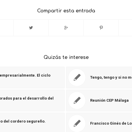
Compartir esta entrada
Quizás te interese
mpresarialmente. El ciclo
Tengo, tengo y si no m
rados para el desarrollo del
Reunión CEP Málaga
ico del cordero segureño.
Francisco Ginés de Los