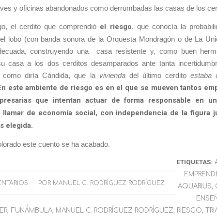
aves y oficinas abandonados como derrumbadas las casas de los cer
o, el cerdito que comprendió
el riesgo
, que conocía la probabil
 el lobo (con banda sonora de la Orquesta Mondragón o de La Uni
adecuada, construyendo una casa resistente y, como buen herm
su casa a los dos cerditos desamparados ante tanta incertidumb
, como diría Cándida, que la
vivienda
del último cerdito
estaba o
En este ambiente de riesgo es en el que se mueven tantos emp
presarias que intentan actuar de forma responsable en u
llamar de economía social, con independencia de la figura j
as elegida.
olorado este cuento se ha acabado.
ETIQUETAS:
EMPREND
NTARIOS
/
POR
MANUEL C. RODRÍGUEZ RODRÍGUEZ
AQUARIUS
,
ENSEÑ
ER
,
FUNÁMBULA
,
MANUEL C. RODRÍGUEZ RODRÍGUEZ
,
RIESGO
,
TRI