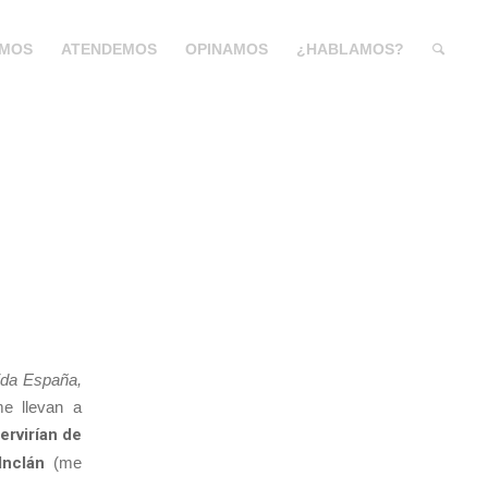
MOS
ATENDEMOS
OPINAMOS
¿HABLAMOS?
s
ida España,
me llevan a
ervirían de
Inclán
(me