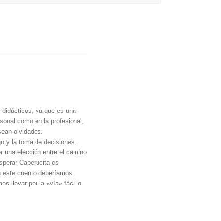
s didácticos, ya que es una
rsonal como en la profesional,
sean olvidados.
go y la toma de decisiones,
er una elección entre el camino
esperar Caperucita es
en este cuento deberíamos
os llevar por la «vía» fácil o