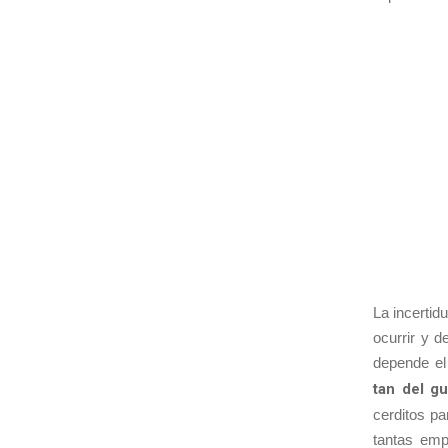
La incertid
ocurrir y 
depende el 
tan del g
cerditos p
tantas emp