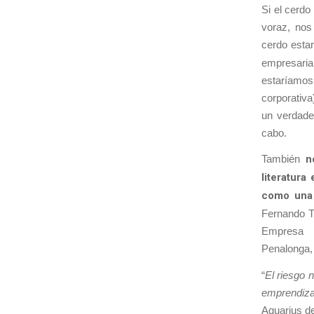
Si el cerdo
voraz, nos 
cerdo esta
empresaria
estaríamos 
corporativ
un verdader
cabo.
También
n
literatur
como una 
Fernando Tr
Empresa 
Penalonga, 
“
El riesgo 
emprendiza
Aquarius de