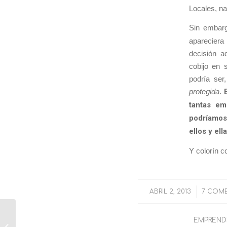
Locales, n
Sin embarg
apareciera
decisión 
cobijo en 
podría ser
protegida
.
tantas em
podríamos 
ellos y ell
Y colorín c
ABRIL 2, 2013
/
7 COME
EMPREND
De Paul Anka, la sopa Campbell´s, la