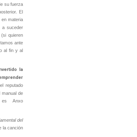
de su fuerza
osterior. El
o en materia
a a suceder
 (si quieren
stamos ante
 al fin y al
vertido la
 emprender
el reputado
el manual de
r es Anxo
damental del
e la canción