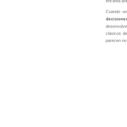
encanta pon
Cuando u
decisione
desenvolve
clásicos d
parecen no 