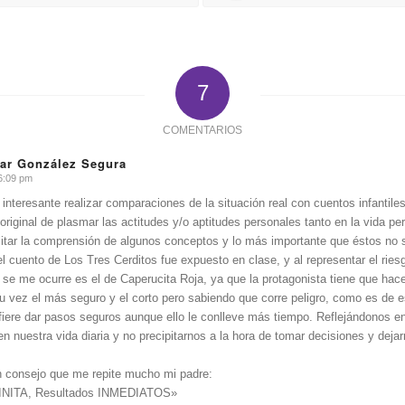
7
COMENTARIOS
lar González Segura
6:09 pm
interesante realizar comparaciones de la situación real con cuentos infantile
original de plasmar las actitudes y/o aptitudes personales tanto en la vida pe
itar la comprensión de algunos conceptos y lo más importante que éstos no 
l cuento de Los Tres Cerditos fue expuesto en clase, y al representar el ries
 se me ocurre es el de Caperucita Roja, ya que la protagonista tiene que hac
u vez el más seguro y el corto pero sabiendo que corre peligro, como es de 
fiere dar pasos seguros aunque ello le conlleve más tiempo. Reflejándonos 
en nuestra vida diaria y no precipitarnos a la hora de tomar decisiones y dejarn
n consejo que me repite mucho mi padre:
FINITA, Resultados INMEDIATOS»