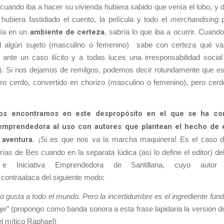
 cuando iba a hacer su vivienda hubiera sabido que venía el lobo, y 
hubiera fastidiado el cuento, la película y todo el
merchandising
p
ría en un
ambiente de certeza
, sabría lo que iba a ocurrir. Cuand
l algún sujeto (masculino o femenino) sabe con certeza qué v
ante un caso ilícito y a todas luces una irresponsabilidad social
a). Si nos dejamos de remilgos, podemos decir rotundamente que e
o cerdo, convertido en chorizo (masculino o femenino), pero cerdo
os encontramos en este despropósito en el que se ha con
a emprendedora al uso con autores que plantean el hecho de
aventura
. ¡Si es que nos va la marcha maquinera! Es el caso d
ías de Bes cuando en la separata lúdica (así lo define el editor) d
e Iniciativa Emprendedora de Santillana, cuyo auto
contraataca del siguiente modo:
no gusta a todo el mundo. Pero la incertidumbre es el ingrediente fun
je
” (propongo como banda sonora a esta frase lapidaria la versión d
l mítico Raphael)