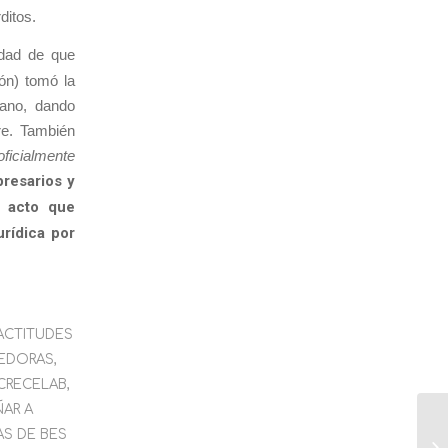
ditos.
idad de que
ón) tomó la
ano, dando
re. También
ficialmente
resarios y
n acto que
urídica por
ACTITUDES
EDORAS
,
CRECELAB
,
AR A
AS DE BES
Re