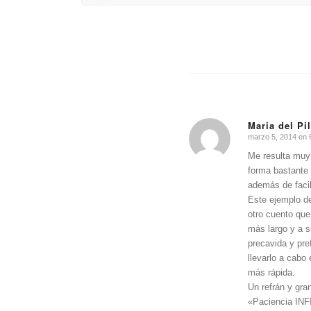
Maria del Pi
marzo 5, 2014 en 
Dice:
Me resulta muy 
forma bastante 
además de facil
Este ejemplo de
otro cuento que
más largo y a s
precavida y pre
llevarlo a cabo 
más rápida.
Un refrán y gra
«Paciencia IN