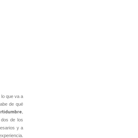
 lo que va a
sabe de qué
ertidumbre
,
 dos de los
esarios y a
xperiencia.