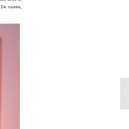
. De nuevo,
Co
re