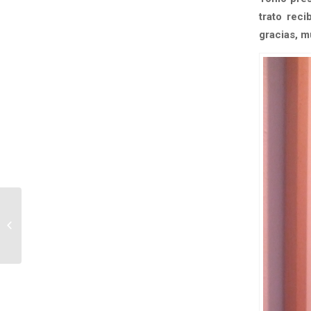
trato reci
gracias, m
De Santiaga y la puesta en valor
turístico del cordero segureño.
Creando un...