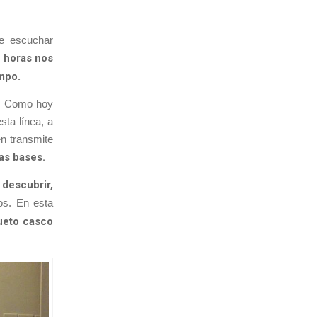
de escuchar
 horas nos
mpo.
a. Como hoy
sta línea, a
n transmite
as bases.
descubrir,
os. En esta
ueto casco