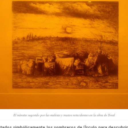
El tránsito sugerido por las maletas y trastos reincidentes en la obra de Toral
tados simbólicamente los sombreros de Úrculo para descubrir