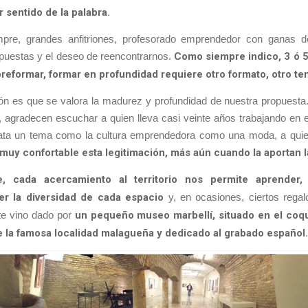
r sentido de la palabra.
re, grandes anfitriones, profesorado emprendedor con ganas 
puestas y el deseo de reencontrarnos.
Como siempre indico, 3 ó 5
reformar, formar en profundidad requiere otro formato, otro te
ón es que se valora la madurez y profundidad de nuestra propuest
 agradecen escuchar a quien lleva casi veinte años trabajando en e
rata un tema como la cultura emprendedora como una moda, a quie
muy confortable esta legitimación, más aún cuando la aportan l
e, cada acercamiento al territorio nos permite aprender, 
r la diversidad de cada espacio
y, en ocasiones, ciertos regal
te vino dado por
un pequeño museo marbellí, situado en el coq
 la famosa localidad malagueña y dedicado al grabado español
.