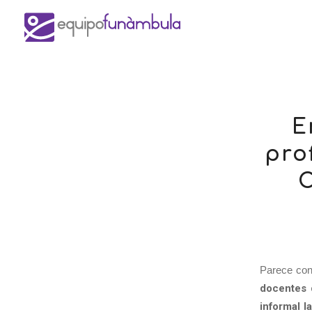
E
pro
C
Parece conc
docentes 
informal l