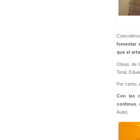
Coincidimo
fomentar e
que el art
Obras de C
Toral, Edua
Por cierto,
Con las m
continuo
,
Aute)