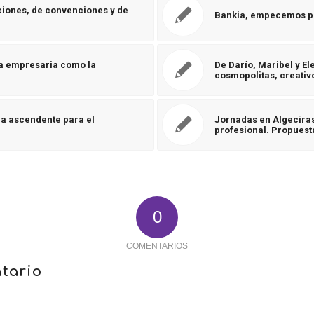
ciones, de convenciones y de
Bankia, empecemos por
na empresaria como la
De Darío, Maribel y El
cosmopolitas, creati
ma ascendente para el
Jornadas en Algecira
profesional. Propuesta
0
COMENTARIOS
tario