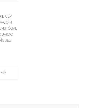
AS:
CEP
A-COÍN
,
CRISTÓBAL
DUARDO
RÍGUEZ