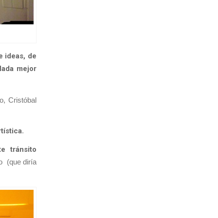
 ideas, de
 Nada mejor
, Cristóbal
tística
.
e tránsito
o (que diría