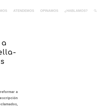
MOS
ATENDEMOS
OPINAMOS
¿HABLAMOS?
 a
lla-
as
reformar a
escripción
reclamados,