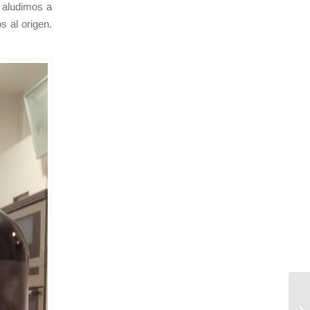
y aludimos a
s al origen.
Re
em