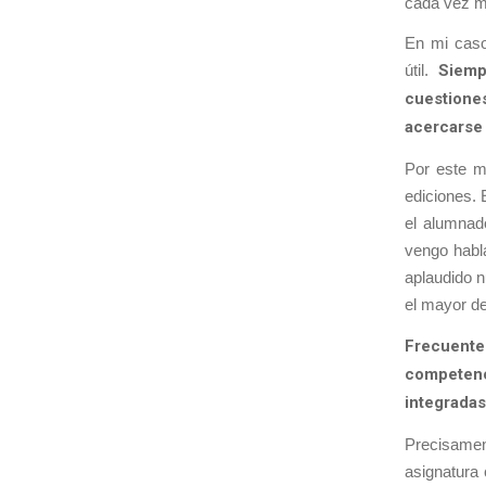
cada vez m
En mi caso
útil.
Siemp
cuestione
acercarse 
Por este m
ediciones.
el alumnad
vengo habl
aplaudido n
el mayor de
Frecuent
competenc
integradas
Precisamen
asignatura