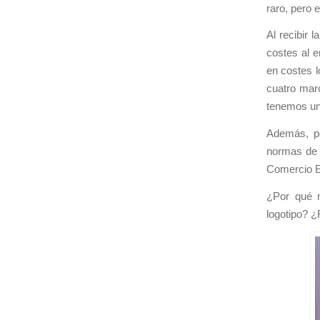
raro, pero e
Al recibir 
costes al 
en costes l
cuatro marc
tenemos un
Además, po
normas de d
Comercio El
¿Por qué n
logotipo? ¿