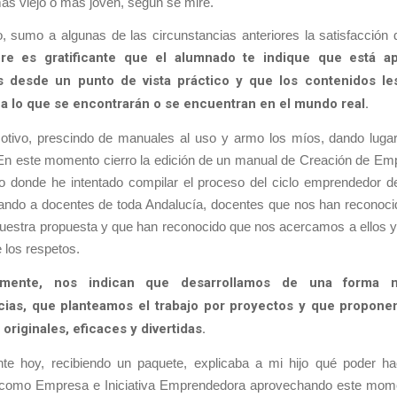
ás viejo o más joven, según se mire.
, sumo a algunas de las circunstancias anteriores la satisfacción 
re es gratificante que el alumnado te indique que está a
s desde un punto de vista práctico y que los contenidos le
a lo que se encontrarán o se encuentran en el mundo real.
otivo, prescindo de manuales al uso y armo los míos, dando lugar 
 En este momento cierro la edición de un manual de Creación de Em
o donde he intentado compilar el proceso del ciclo emprendedor de
ando a docentes de toda Andalucía, docentes que nos han reconoci
uestra propuesta y que han reconocido que nos acercamos a ellos y
 los respetos.
emente, nos indican que desarrollamos de una forma na
ias, que planteamos el trabajo por proyectos y que propone
 originales, eficaces y divertidas.
te hoy, recibiendo un paquete, explicaba a mi hijo qué poder h
 como Empresa e Iniciativa Emprendedora aprovechando este mome