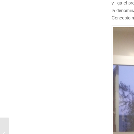
y liga el p
la denomina
Concepto mu
En Marbella, preformando a
profesorado en el CEP Marbella-Coín.