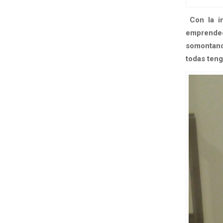
Con la i
emprended
somontano 
todas teng