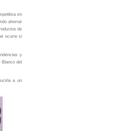
mpetitiva en
ndo ahorrar
productos de
ué ocurre si
endencias y
o Blanco del
ucirla a un