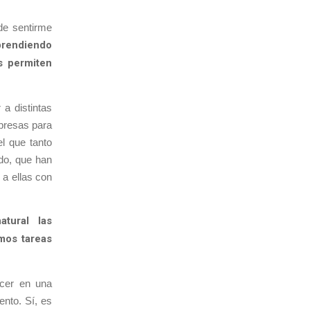
de sentirme
prendiendo
s permiten
a distintas
presas para
l que tanto
do, que han
 a ellas con
tural las
mos tareas
acer en una
nto. Sí, es