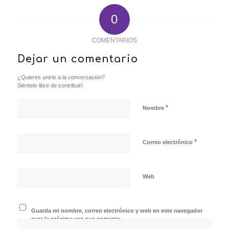
0
COMENTARIOS
Dejar un comentario
¿Quieres unirte a la conversación?
Siéntete libre de contribuir!
*
Nombre
*
Correo electrónico
Web
Guarda mi nombre, correo electrónico y web en este navegador
para la próxima vez que comente.