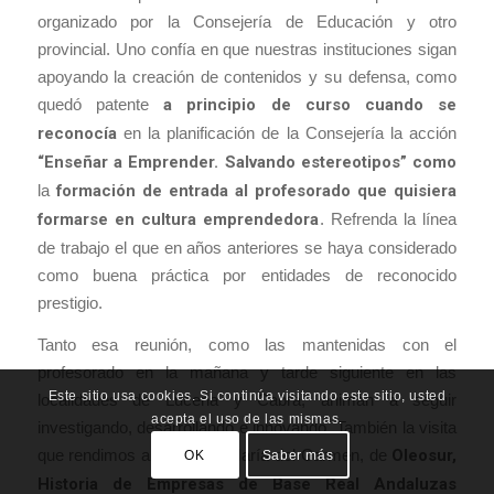
organizado por la Consejería de Educación y otro
provincial. Uno confía en que nuestras instituciones sigan
apoyando la creación de contenidos y su defensa, como
quedó patente
a principio de curso cuando se
reconocía
en la planificación de la Consejería la acción
“Enseñar a Emprender. Salvando estereotipos” como
la
formación de entrada al profesorado que quisiera
formarse en cultura emprendedora
. Refrenda la línea
de trabajo el que en años anteriores se haya considerado
como buena práctica por entidades de reconocido
prestigio.
Tanto esa reunión, como las mantenidas con el
profesorado en la mañana y tarde siguiente en las
Este sitio usa cookies. Si continúa visitando este sitio, usted
localidades de Lucena y Cabra, animan a seguir
acepta el uso de las mismas.
investigando, desarrollando e innovando. También la visita
que rendimos a Manuel y María del Carmen, de
Oleosur,
OK
Saber más
Historia de Empresas de Base Real Andaluzas