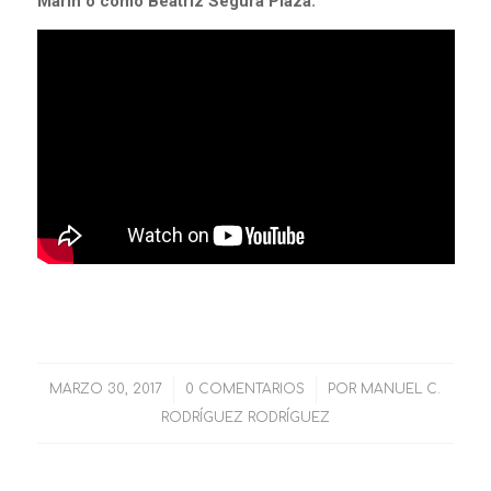
Marín o como Beatriz Segura Plaza
.
MARZO 30, 2017
/
0 COMENTARIOS
/
POR
MANUEL C.
RODRÍGUEZ RODRÍGUEZ