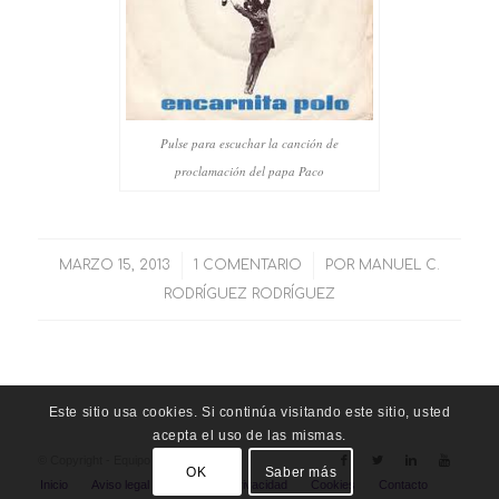
Pulse para escuchar la canción de
proclamación del papa Paco
MARZO 15, 2013
/
1 COMENTARIO
/
POR
MANUEL C.
RODRÍGUEZ RODRÍGUEZ
Este sitio usa cookies. Si continúa visitando este sitio, usted
acepta el uso de las mismas.
© Copyright - Equipo Funámbula
OK
Saber más
Inicio
Aviso legal
Política de privacidad
Cookies
Contacto