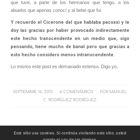
que tuve, a parte de los hermanos que tengo, a los
abuelos que apenas conocí y al bebé que fui
Y recuerdo el Cicerone del que hablaba pacoxxi y le
doy las gracias por haber provocado indirectamente
este hecho transcendente en un medio que, sigo
pensando, tiene mucho de banal pero que gracias a
esto hecho considero menos intranscendente.
Lo mismo este post es demasiado extenso. Digo yo.
SEPTIEMBRE 16, 2013
/
4 COMENTARIOS
/
POR
MANUEL
C. RODRÍGUEZ RODRÍGUEZ
Este sitio usa cookies. Si continúa visitando este sitio, usted
acepta el uso de las mismas.