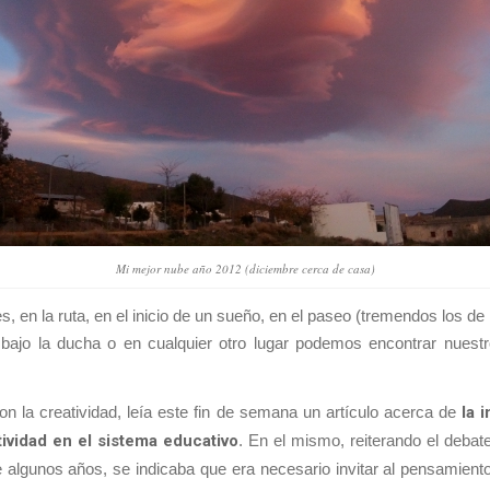
Mi mejor nube año 2012 (diciembre cerca de casa)
s, en la ruta, en el inicio de un sueño, en el paseo (tremendos los 
bajo la ducha o en cualquier otro lugar podemos encontrar nues
on la creatividad, leía este fin de semana un artículo acerca de
la i
tividad en el sistema educativo
. En el mismo, reiterando el deba
algunos años, se indicaba que era necesario invitar al pensamient