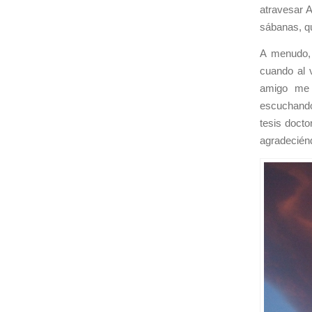
atravesar 
sábanas, q
A menudo,
cuando al v
amigo me 
escuchando
tesis docto
agradeciénd