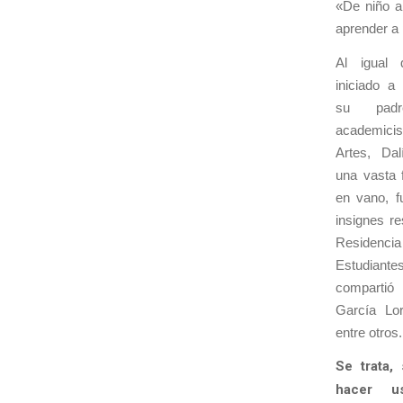
«De niño a
aprender a 
Al igual 
iniciado a 
su padre
academici
Artes, Da
una vasta 
en vano, f
insignes re
Resid
Estudiant
compartió
García Lo
entre otros.
S
e trata,
hacer u