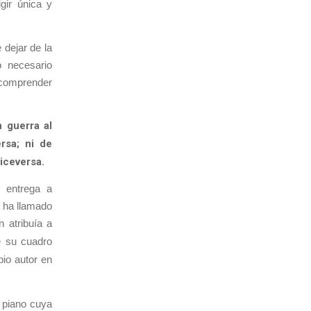
gir única y
 dejar de la
o necesario
 comprender
 guerra al
rsa; ni de
viceversa
.
 entrega a
 ha llamado
n atribuía a
e su cuadro
io autor en
n piano cuya