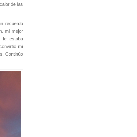
alor de las
n recuerdo
án, mi mejor
 le estaba
onvirtió mi
es. Continúo