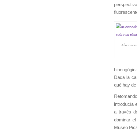
perspectiv
fluorescent
Alucinació
hipnogógica
Dada la cap
qué hay de 
Retomando
introducía 
a través de
dominar el
Museo Pica