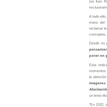
(sir Ken R
exclusivame
A todo ello
mano del p
reclamar l
conceptos, 
Desde mi p
pensamien
poner en g
Esta noti
momentos c
la atención
imágenes 
Alucinación
un texto tit
“En 1932, a