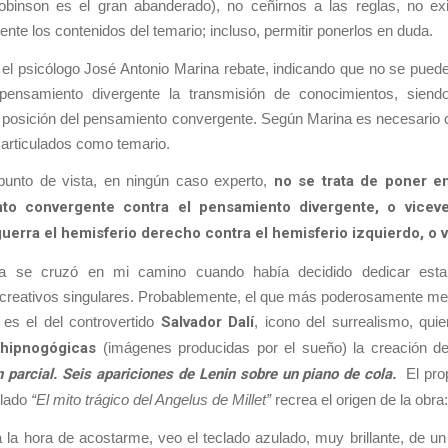
obinson es el gran abanderado), no ceñirnos a las reglas, no exi
nte los contenidos del temario; incluso, permitir ponerlos en duda.
, el psicólogo José Antonio Marina rebate, indicando que no se puede
ensamiento divergente la transmisión de conocimientos, siend
a posición del pensamiento convergente. Según Marina es necesario
articulados como temario.
unto de vista, en ningún caso experto,
no se trata de poner en
to convergente contra el pensamiento divergente, o viceve
uerra el hemisferio derecho contra el hemisferio izquierdo, o 
cia se cruzó en mi camino cuando había decidido dedicar esta
reativos singulares. Probablemente, el que más poderosamente me
 es el del controvertido
Salvador Dalí
, icono del surrealismo, quie
hipnogógicas
(imágenes producidas por el sueño) la creación d
 parcial
.
Seis apariciones de Lenin sobre un piano de cola.
El prop
ulado
“El mito trágico del Angelus de Millet”
recrea el origen de la obra:
 la hora de acostarme, veo el teclado azulado, muy brillante, de u