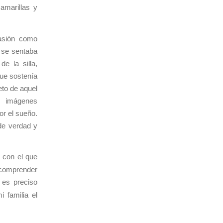
amarillas y
casión como
 se sentaba
e la silla,
que sostenía
eto de aquel
r imágenes
or el sueño.
 de verdad y
con el que
y comprender
 es preciso
 familia el