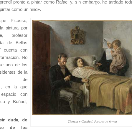
prendí pronto a pintar como Rafael y, sin embargo, he tardado toda
pintar como un niño».
que Picasso,
la pintura por
, profesor
sta de Bellas
lí cuenta con
formación. No
ue uno de los
sidentes de la
encia de
es, en la que
 espacio con
rca y Buñuel,
 sin duda, de
Ciencia y Caridad. Picasso se forma
so de los