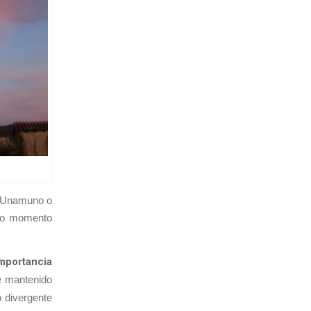
de Unamuno o
tro momento
mportancia
te mantenido
o divergente