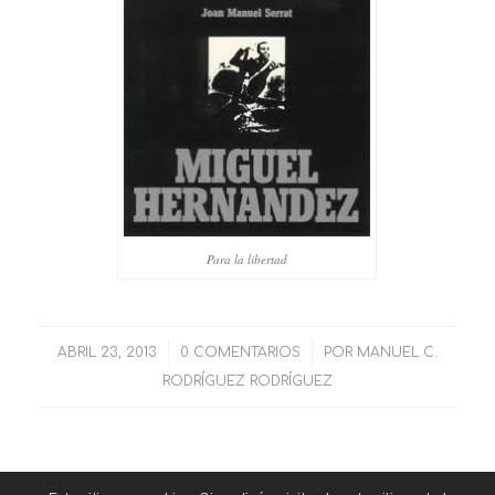
Para la libertad
ABRIL 23, 2013
/
0 COMENTARIOS
/
POR
MANUEL C.
RODRÍGUEZ RODRÍGUEZ