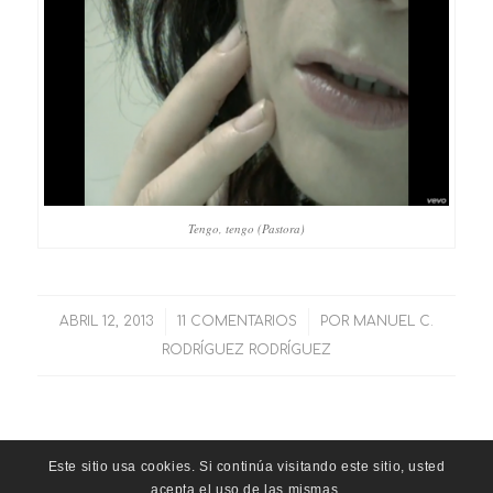
Tengo, tengo (Pastora)
ABRIL 12, 2013
/
11 COMENTARIOS
/
POR
MANUEL C.
RODRÍGUEZ RODRÍGUEZ
Este sitio usa cookies. Si continúa visitando este sitio, usted
acepta el uso de las mismas.