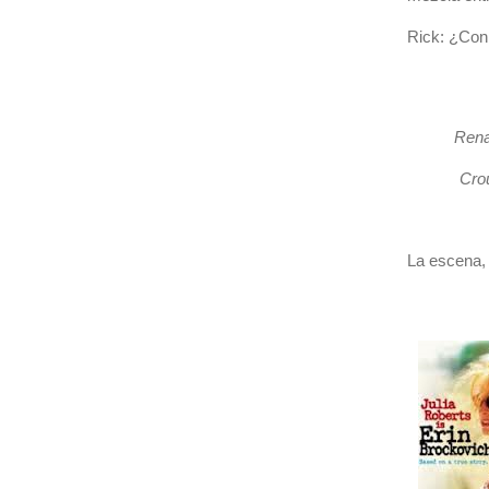
Rick: ¿Con 
Rena
Crou
La escena,