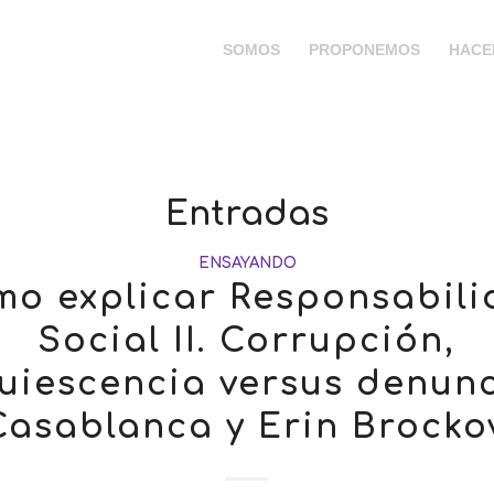
SOMOS
PROPONEMOS
HACE
Entradas
ENSAYANDO
o explicar Responsabil
Social II. Corrupción,
uiescencia versus denunc
Casablanca y Erin Brockov