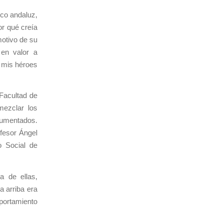
co andaluz,
or qué creía
motivo de su
 en valor a
 mis héroes
Facultad de
mezclar los
rgumentados.
ofesor Ángel
o Social de
a de ellas,
a arriba era
portamiento