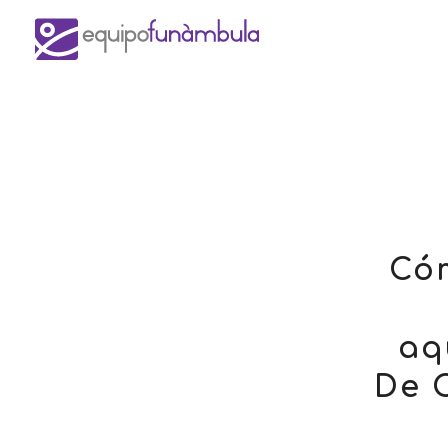
Cóm
aq
De 