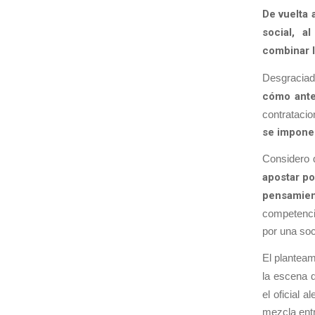
De vuelta 
social, a
combinar l
Desgraciada
cómo ante
contratacio
se impone 
Considero 
apostar po
pensamien
competencia
por una soc
El plantea
la escena d
el oficial 
mezcla entr