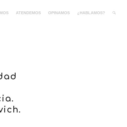
MOS
ATENDEMOS
OPINAMOS
¿HABLAMOS?
idad
ia.
ich.