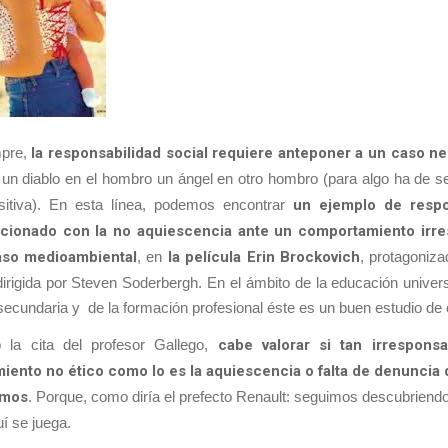
pre,
la responsabilidad social requiere anteponer a un caso ne
 un diablo en el hombro un ángel en otro hombro (para algo ha de se
ositiva). En esta línea, podemos encontrar
un ejemplo de respo
lacionado con la no aquiescencia ante un comportamiento irre
aso medioambiental
, en
la película Erin Brockovich
, protagoniza
irigida por Steven Soderbergh. En el ámbito de la educación universi
ecundaria y de la formación profesional éste es un buen estudio de
la cita del profesor Gallego,
cabe valorar si tan irrespons
ento no ético como lo es la aquiescencia o falta de denuncia
amos
. Porque, como diría el prefecto Renault: seguimos descubriendo
uí se juega.