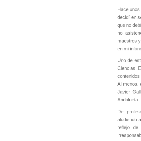
Hace unos 
decidí en s
que no debí
no asisten
maestros y
en mi infan
Uno de est
Ciencias E
contenidos 
Al menos, a
Javier Gal
Andalucía.
Del profes
aludiendo 
reflejo de
irresponsab