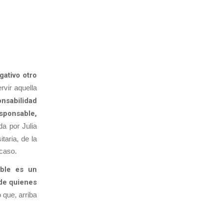
gativo otro
rvir aquella
nsabilidad
sponsable,
da por Julia
taria, de la
 caso.
able es un
 de quienes
 que, arriba