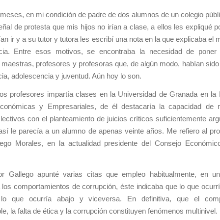
meses, en mi condición de padre de dos alumnos de un colegio públi
eñal de protesta que mis hijos no irían a clase, a ellos les expliqué p
an ir y a su tutor y tutora les escribí una nota en la que explicaba el 
cia. Entre esos motivos, se encontraba la necesidad de poner
 maestras, profesores y profesoras que, de algún modo, habían sido
cia, adolescencia y juventud. Aún hoy lo son.
os profesores impartía clases en la Universidad de Granada en la 
conómicas y Empresariales, de él destacaría la capacidad de 
lectivos con el planteamiento de juicios críticos suficientemente a
sí le parecía a un alumno de apenas veinte años. Me refiero al pr
lego Morales, en la actualidad presidente del Consejo Económic
or Gallego apunté varias citas que empleo habitualmente, en un
a los comportamientos de corrupción, éste indicaba
que lo que ocurrí
 lo que ocurría abajo
y viceversa
. En definitiva, que el com
le, la falta de ética y la corrupción constituyen fenómenos multinivel.