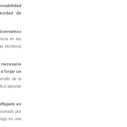
onsabilidad
cesidad de
bservamos
encia en las
go etcétera)
 necesario
a forjar un
rrollo de la
lica apostar
eflejado en
esionado por
álogo es una