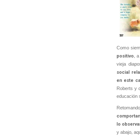
Como siem
positivo
, a
vieja diap
social re
en este c
Roberts y d
educación s
Retomando 
comportami
lo observ
y abajo, aq