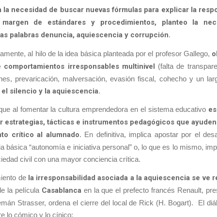
a la necesidad de buscar nuevas fórmulas para explicar la resp
l margen de estándares y procedimientos, planteo la ne
as palabras denuncia, aquiescencia y corrupción.
mente, al hilo de la idea básica planteada por el profesor Gallego,
o
 comportamientos irresponsables multinivel
(falta de transpar
nes, prevaricación, malversación, evasión fiscal, cohecho y un lar
el silencio y la aquiescencia
.
que al fomentar la cultura emprendedora en el sistema educativo
es
r estrategias, tácticas e instrumentos pedagógicos que ayuden 
to crítico al alumnado
. En definitiva, implica apostar por el desa
 básica “autonomía e iniciativa personal” o, lo que es lo mismo, imp
iedad civil con una mayor conciencia crítica.
miento de
la irresponsabilidad asociada a la aquiescencia se ve r
e la película
Casablanca
en la que el prefecto francés Renault, pr
alemán Strasser, ordena el cierre del local de Rick (H. Bogart). El di
e lo cómico y lo cínico: