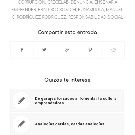
CORRUPCIÓN
,
CRECELAB
,
DENUNCIA
,
ENSEÑAR A
EMPRENDER
,
ERIN BROCKOVICH
,
FUNÁMBULA
,
MANUEL
C. RODRÍGUEZ RODRÍGUEZ
,
RESPONSABILIDAD SOCIAL
Compartir esta entrada
Quizás te interese
De garajes forzados al fomentar la cultura
emprendedora
Analogías cerdas, cerdas analogías