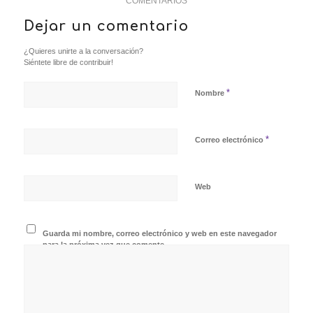
COMENTARIOS
Dejar un comentario
¿Quieres unirte a la conversación?
Siéntete libre de contribuir!
*
Nombre
*
Correo electrónico
Web
Guarda mi nombre, correo electrónico y web en este navegador
para la próxima vez que comente.