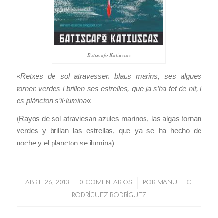
Batiscafo Katiuscas
«
Retxes de sol atravessen blaus marins, ses algues
tornen verdes i brillen ses estrelles, que ja s’ha fet de nit, i
es plàncton s’il·lumina
«
(Rayos de sol atraviesan azules marinos, las algas tornan
verdes y brillan las estrellas, que ya se ha hecho de
noche y el plancton se ilumina)
ABRIL 26, 2013
/
0 COMENTARIOS
/
POR
MANUEL C.
RODRÍGUEZ RODRÍGUEZ