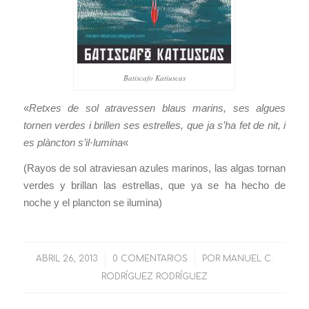
Batiscafo Katiuscas
«
Retxes de sol atravessen blaus marins, ses algues
tornen verdes i brillen ses estrelles, que ja s’ha fet de nit, i
es plàncton s’il·lumina
«
(Rayos de sol atraviesan azules marinos, las algas tornan
verdes y brillan las estrellas, que ya se ha hecho de
noche y el plancton se ilumina)
ABRIL 26, 2013
/
0 COMENTARIOS
/
POR
MANUEL C.
RODRÍGUEZ RODRÍGUEZ