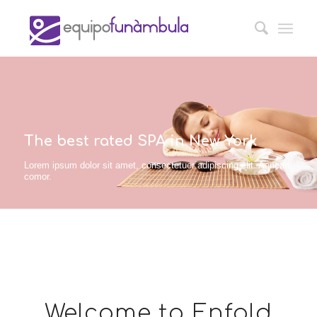
The best rated SPA in New York
Lorem ipsum dolor sit amet, consectetuer adipiscing elit. Aenean
comor.
Welcome to Enfold