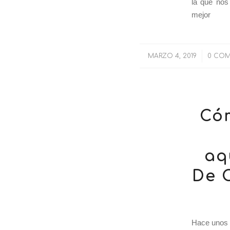
la que nos
mejor
MARZO 4, 2019
/
0 COM
Cóm
aq
De 
Hace unos 