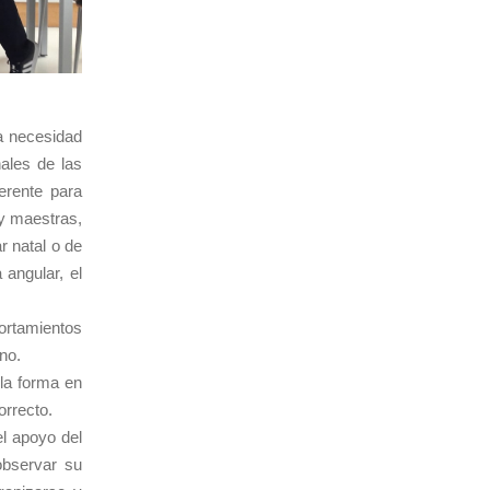
a necesidad
nales de las
erente para
 y maestras,
 natal o de
 angular, el
ortamientos
no.
la forma en
orrecto.
el apoyo del
observar su