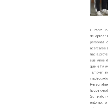
Durante un
de aplicar 
personas c
acercarse a
hacia prof
sus años de
que le ha a
También no
inadecuado
Personalme
la que desd
Su relato n
entorno, l