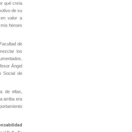
or qué creía
motivo de su
 en valor a
 mis héroes
Facultad de
mezclar los
rgumentados.
ofesor Ángel
o Social de
a de ellas,
a arriba era
portamiento
onsabilidad