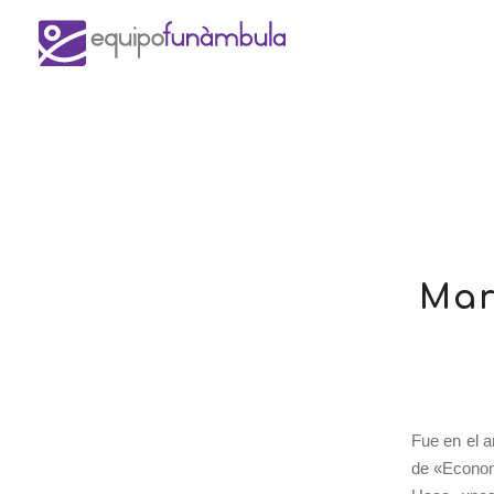
Mar
Fue en el 
de «Econom