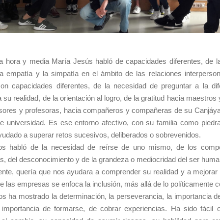
a hora y media María Jesús habló de capacidades diferentes, de l
la empatía y la simpatía en el ámbito de las relaciones interperso
on capacidades diferentes, de la necesidad de preguntar a la dif
 su realidad, de la orientación al logro, de la gratitud hacia maestros
esores y profesoras, hacia compañeros y compañeras de su Canjáyar
 universidad. Es ese entorno afectivo, con su familia como piedra
yudado a superar retos sucesivos, deliberados o sobrevenidos.
s habló de la necesidad de reírse de uno mismo, de los comp
s, del desconocimiento y de la grandeza o mediocridad del ser huma
nte, quería que nos ayudara a comprender su realidad y a mejorar 
e las empresas se enfoca la inclusión, más allá de lo políticamente c
os ha mostrado la determinación, la perseverancia, la importancia d
a importancia de formarse, de cobrar experiencias. Ha sido fácil 