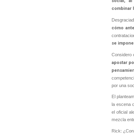
social, a
combinar l
Desgraciada
cómo ante
contratacio
se impone 
Considero 
apostar po
pensamien
competencia
por una soc
El plantea
la escena d
el oficial 
mezcla entr
Rick: ¿Con 