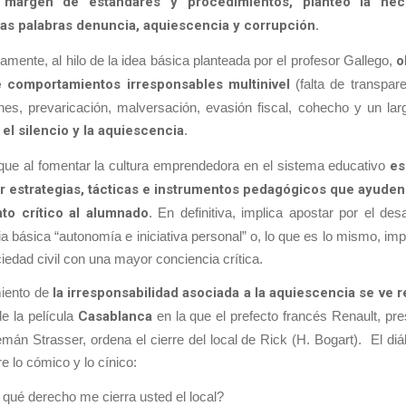
l margen de estándares y procedimientos, planteo la ne
as palabras denuncia, aquiescencia y corrupción.
mente, al hilo de la idea básica planteada por el profesor Gallego,
o
 comportamientos irresponsables multinivel
(falta de transpar
nes, prevaricación, malversación, evasión fiscal, cohecho y un lar
el silencio y la aquiescencia
.
que al fomentar la cultura emprendedora en el sistema educativo
es
r estrategias, tácticas e instrumentos pedagógicos que ayuden 
to crítico al alumnado
. En definitiva, implica apostar por el desa
 básica “autonomía e iniciativa personal” o, lo que es lo mismo, imp
iedad civil con una mayor conciencia crítica.
miento de
la irresponsabilidad asociada a la aquiescencia se ve r
e la película
Casablanca
en la que el prefecto francés Renault, pr
alemán Strasser, ordena el cierre del local de Rick (H. Bogart). El di
e lo cómico y lo cínico:
qué derecho me cierra usted el local?