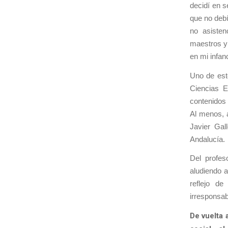
decidí en s
que no debí
no asisten
maestros y
en mi infan
Uno de est
Ciencias E
contenidos 
Al menos, a
Javier Gal
Andalucía.
Del profes
aludiendo 
reflejo de
irresponsab
De vuelta 