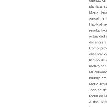
orientació
planificar 
María Jesú
agroalimen
Habitualme
resulta fá
actualidad 
docentes y 
Como profe
observar co
tiempo de 
motivo por 
Mi alumnad
burbuja emp
María Jesú
Todo se deb
recurrido M
Al final, M