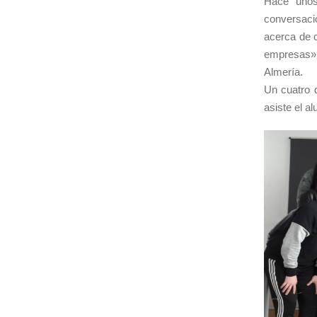
Hace unos
conversació
acerca de 
empresas», 
Almería.
Un cuatro 
asiste el a