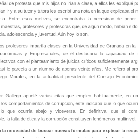
eñal de protesta que mis hijos no irían a clase, a ellos les expliqué p
an ir y a su tutor y tutora les escribí una nota en la que explicaba el 
cia. Entre esos motivos, se encontraba la necesidad de poner
 maestras, profesores y profesoras que, de algún modo, habían sido
cia, adolescencia y juventud. Aún hoy lo son.
os profesores impartía clases en la Universidad de Granada en la 
conómicas y Empresariales, de él destacaría la capacidad de 
lectivos con el planteamiento de juicios críticos suficientemente a
sí le parecía a un alumno de apenas veinte años. Me refiero al pr
lego Morales, en la actualidad presidente del Consejo Económic
or Gallego apunté varias citas que empleo habitualmente, en un
a los comportamientos de corrupción, éste indicaba
que lo que ocurrí
 lo que ocurría abajo
y viceversa
. En definitiva, que el com
le, la falta de ética y la corrupción constituyen fenómenos multinivel.
a la necesidad de buscar nuevas fórmulas para explicar la resp