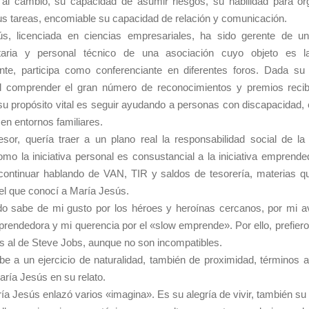
n al cambio, su capacidad de asumir riesgos, su habilidad para or
sus tareas, encomiable su capacidad de relación y comunicación.
s, licenciada en ciencias empresariales, ha sido gerente de 
taria y personal técnico de una asociación cuyo objeto es la
nte, participa como conferenciante en diferentes foros. Dada su t
cil comprender el gran número de reconocimientos y premios recib
su propósito vital es seguir ayudando a personas con discapacidad,
en entornos familiares.
sor, quería traer a un plano real la responsabilidad social de l
mo la iniciativa personal es consustancial a la iniciativa emprend
continuar hablando de VAN, TIR y saldos de tesorería, materias qu
el que conocí a María Jesús.
o sabe de mi gusto por los héroes y heroínas cercanos, por mi av
rendedora y mi querencia por el «slow emprende». Por ello, prefiero 
s al de Steve Jobs, aunque no son incompatibles.
e a un ejercicio de naturalidad, también de proximidad, términos 
aría Jesús en su relato.
aría Jesús enlazó varios «imagina». Es su alegría de vivir, también su 