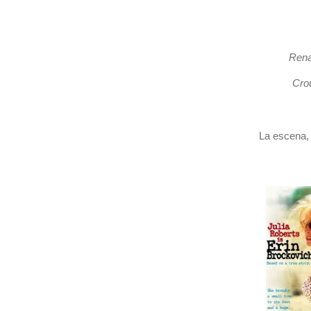
Rena
Crou
La escena,