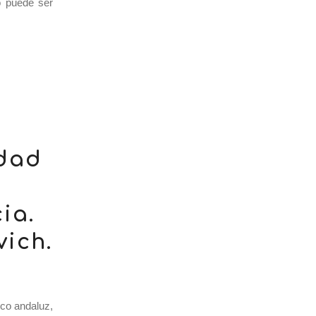
o puede ser
idad
ia.
ich.
co andaluz,