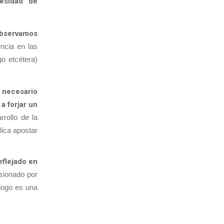
cesidad de
bservamos
encia en las
go etcétera)
 necesario
a forjar un
rrollo de la
lica apostar
eflejado en
esionado por
álogo es una