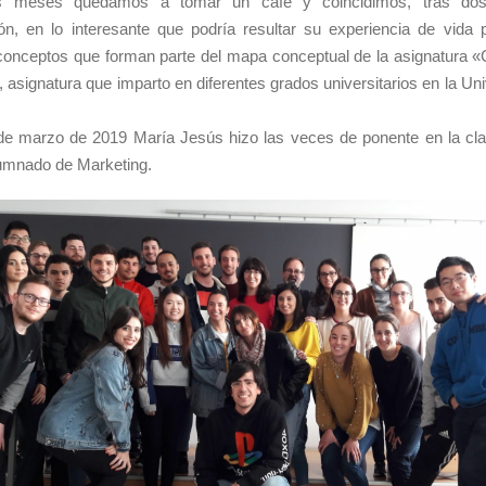
 meses quedamos a tomar un café y coincidimos, tras do
n, en lo interesante que podría resultar su experiencia de vida p
conceptos que forman parte del mapa conceptual de la asignatura «
asignatura que imparto en diferentes grados universitarios en la Un
de marzo de 2019 María Jesús hizo las veces de ponente en la cla
lumnado de Marketing.