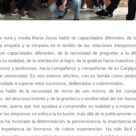
a hora y media María Jesús habló de capacidades diferentes, de l
la empatía y la simpatía en el ámbito de las relaciones interperso
on capacidades diferentes, de la necesidad de preguntar a la dif
 su realidad, de la orientación al logro, de la gratitud hacia maestros
esores y profesoras, hacia compañeros y compañeras de su Canjáyar
 universidad. Es ese entorno afectivo, con su familia como piedra
yudado a superar retos sucesivos, deliberados o sobrevenidos.
s habló de la necesidad de reírse de uno mismo, de los comp
s, del desconocimiento y de la grandeza o mediocridad del ser huma
nte, quería que nos ayudara a comprender su realidad y a mejorar 
e las empresas se enfoca la inclusión, más allá de lo políticamente c
os ha mostrado la determinación, la perseverancia, la importancia d
a importancia de formarse, de cobrar experiencias. Ha sido fácil 