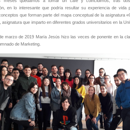
 meses quedamos a tomar un café y coincidimos, tras do
n, en lo interesante que podría resultar su experiencia de vida p
conceptos que forman parte del mapa conceptual de la asignatura «
asignatura que imparto en diferentes grados universitarios en la Un
de marzo de 2019 María Jesús hizo las veces de ponente en la cla
lumnado de Marketing.