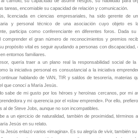
n al cambio, su capacidad de asumir riesgos, su habilidad para or
sus tareas, encomiable su capacidad de relación y comunicación.
s, licenciada en ciencias empresariales, ha sido gerente de 
taria y personal técnico de una asociación cuyo objeto es la
nte, participa como conferenciante en diferentes foros. Dada su t
cil comprender el gran número de reconocimientos y premios recib
su propósito vital es seguir ayudando a personas con discapacidad,
en entornos familiares.
sor, quería traer a un plano real la responsabilidad social de l
mo la iniciativa personal es consustancial a la iniciativa emprend
continuar hablando de VAN, TIR y saldos de tesorería, materias qu
el que conocí a María Jesús.
o sabe de mi gusto por los héroes y heroínas cercanos, por mi av
rendedora y mi querencia por el «slow emprende». Por ello, prefiero 
s al de Steve Jobs, aunque no son incompatibles.
e a un ejercicio de naturalidad, también de proximidad, términos 
aría Jesús en su relato.
aría Jesús enlazó varios «imagina». Es su alegría de vivir, también su 