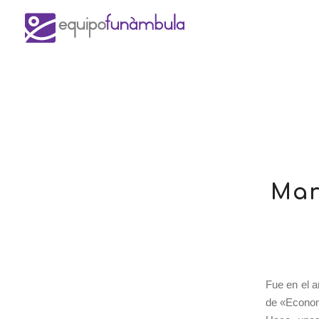
Mar
Fue en el 
de «Econom