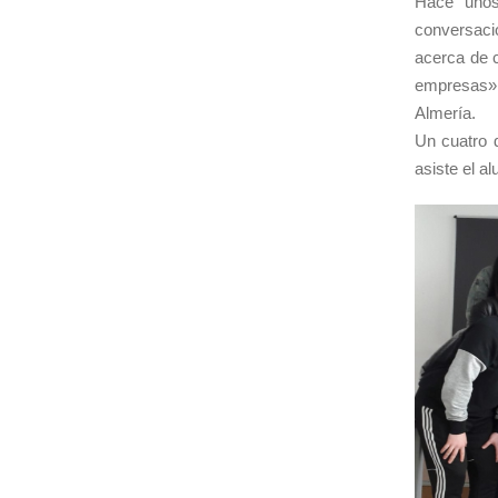
Hace unos
conversació
acerca de 
empresas», 
Almería.
Un cuatro 
asiste el a