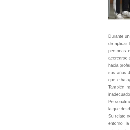
Durante un
de aplicar 
personas c
acercarse a
hacia prof
sus años de
que le ha a
También no
inadecuado
Personalme
la que desd
Su relato n
entorno, l