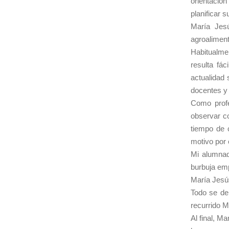
orientació
planificar 
María Jesú
agroalimen
Habitualme
resulta fá
actualidad 
docentes y 
Como profe
observar co
tiempo de 
motivo por 
Mi alumnad
burbuja emp
María Jesú
Todo se deb
recurrido M
Al final, M