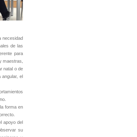
a necesidad
nales de las
erente para
 y maestras,
 natal o de
 angular, el
ortamientos
no.
la forma en
orrecto.
el apoyo del
observar su