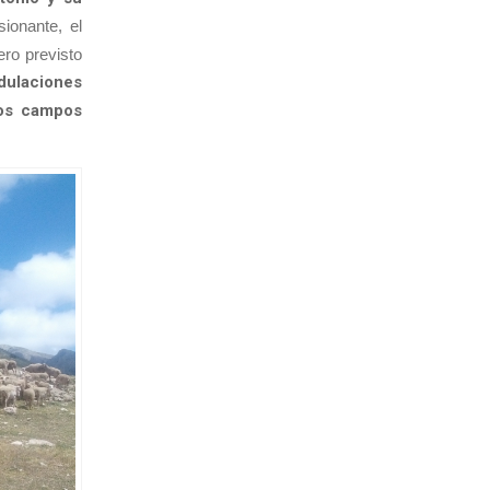
ionante, el
ero previsto
ndulaciones
los campos