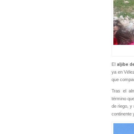
El
aljibe d
ya en Vélez
que compart
Tras el a
término que
de riego, y
continente 