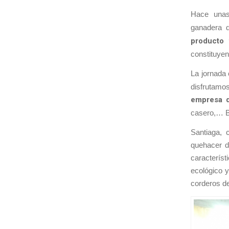
Hace unas
ganadera d
producto 
constituyen
La jornada
disfrutamo
empresa d
casero,… B
Santiaga, 
quehacer di
caracterís
ecológico y
corderos de