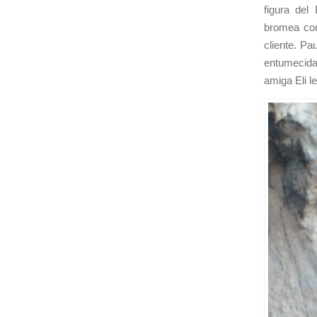
figura del
bromea con
cliente. Pa
entumecida
amiga Eli l