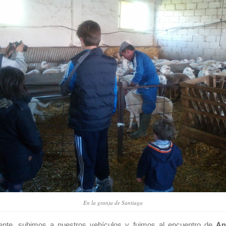
En la granja de Santiaga
ente, subimos a nuestros vehículos y fuimos al encuentro de
An