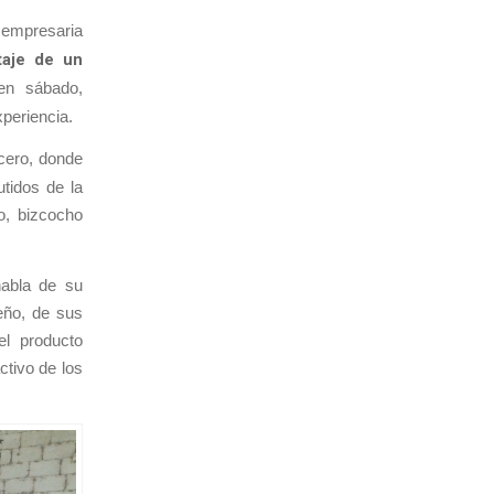
 empresaria
otaje de un
en sábado,
xperiencia.
cero, donde
tidos de la
o, bizcocho
habla de su
reño, de sus
el producto
ctivo de los