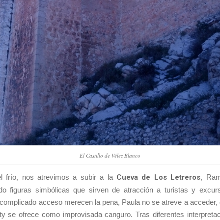
El Castillo de Vélez Blanco
l frío, nos atrevimos a subir a la
Cueva de Los Letreros
, Ram
do figuras simbólicas que sirven de atracción a turistas y excursi
l complicado acceso merecen la pena, Paula no se atreve a acceder,
ty se ofrece como improvisada canguro. Tras diferentes interpreta