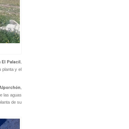
n
El Palacil
,
 planta y el
Alporchón
,
de las aguas
planta de su