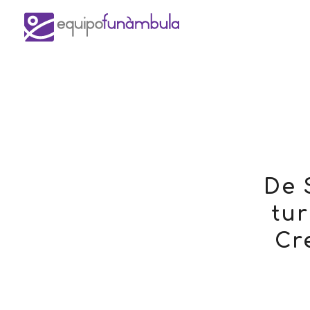
De 
tur
Cr