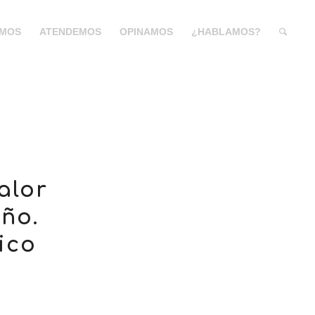
MOS
ATENDEMOS
OPINAMOS
¿HABLAMOS?
alor
eño.
ico