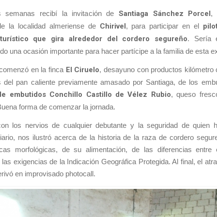
 semanas recibí la invitación de
Santiaga Sánchez Porcel
,
e la localidad almeriense de
Chirivel
, para participar en el
pil
turístico que gira alrededor del cordero segureño
. Sería 
do una ocasión importante para hacer partícipe a la familia de esta e
 comenzó en la finca
El Ciruelo
, desayuno con productos kilómetro 
s del pan caliente previamente amasado por Santiaga, de los embu
e embutidos Conchillo Castillo de Vélez Rubio
, queso fresc
uena forma de comenzar la jornada.
con los nervios de cualquier debutante y la seguridad de quien 
ario, nos ilustró acerca de la historia de la raza de cordero segu
ticas morfológicas, de su alimentación, de las diferencias entre 
 las exigencias de la Indicación Geográfica Protegida. Al final, el atra
rivó en improvisado photocall.