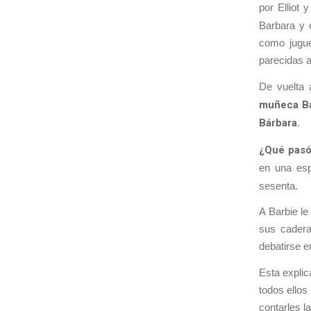
por Elliot 
Barbara y 
como jugue
parecidas 
De vuelta
muñeca Ba
Bárbara
.
¿Qué pasó
en una es
sesenta.
A Barbie le
sus cadera
debatirse e
Esta explic
todos ellos
contarles l