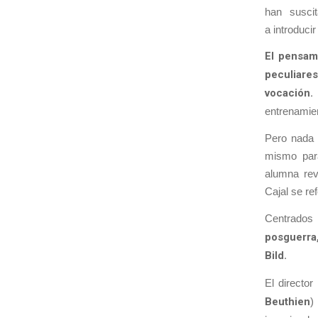
han suscit
a introducir
El pensami
peculiares
vocación.
entrenamien
Pero nada 
mismo para
alumna re
Cajal se re
Centrados
posguerra,
Bild
.
El director
Beuthien
)