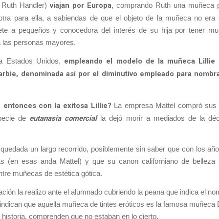
y Ruth Handler)
viajan por Europa
, comprando Ruth una muñeca p
otra para ella, a sabiendas de que el objeto de la muñeca no era e
te a pequeños y conocedora del interés de su hija por tener 
a las personas mayores.
 a Estados Unidos,
empleando el modelo de la muñeca Lillie 
rbie, denominada así por el diminutivo empleado para nombrar
 entonces con la exitosa Lillie?
La empresa Mattel compró sus
pecie de
eutanasia comercial
la dejó morir a mediados de la dé
 quedada un largo recorrido, posiblemente sin saber que con los añ
s (en esas anda Mattel) y que su canon californiano de belleza 
ntre muñecas de estética gótica.
ación la realizo ante el alumnado cubriendo la peana que indica el nomb
 indican que aquella muñeca de tintes eróticos es la famosa muñeca 
a historia, comprenden que no estaban en lo cierto.