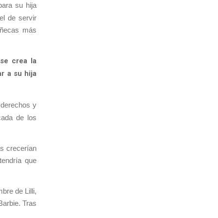
ara su hija
l de servir
muñecas más
se crea la
 a su hija
 derechos y
cada de los
os crecerían
tendría que
re de Lilli,
Barbie. Tras