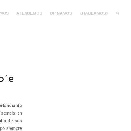
MOS
ATENDEMOS
OPINAMOS
¿HABLAMOS?
bie
ortancia de
istencia en
llo de sus
ipo siempre