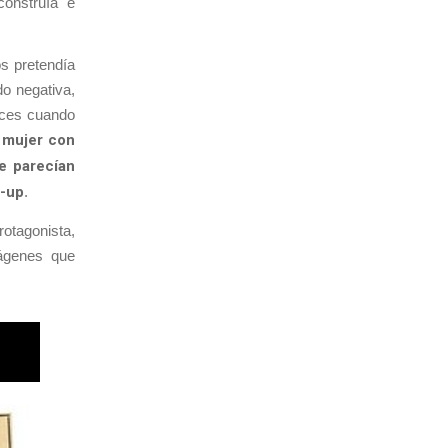
construía e
os pretendía
do negativa,
nces cuando
e mujer con
ue parecían
n-up
.
tagonista,
mágenes que