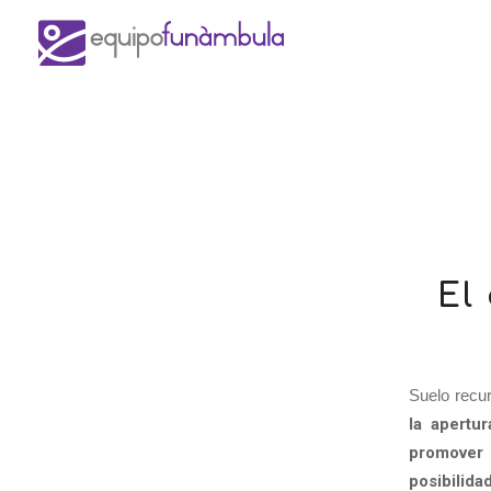
El
Suelo recu
la apertu
promover 
posibilida