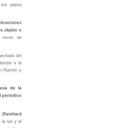
ue me anima
plicaciones
ro objeto o
s veces de
pechado del
alumno o la
Don Ramón y
nia de la
l periódico
 (
Reinhard
la luz y el