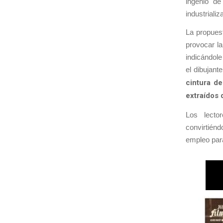
ingenio de
industrializ
La propuest
provocar la
indicándol
el dibujan
cintura de
extraídos 
Los lecto
convirtién
empleo para