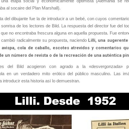
 una etapa social y económicamente optimista (Alemania se re
aba al socaire del Plan Marshall).
a del dibujante fue la de introducir a un bebé, con cuyos comentari
 sonrisa de los lectores de Bild. La respuesta del director fue del to
e que no encontraba frescura alguna en aquella propuesta. Fue ento
te cambió radicalmente su propuesta, naciendo
Lilli, una sugerent
 avispa, cola de caballo, escotes atrevidos y comentarios q
de un número de revista o de la recreación de una auténtica pi
res del Bild acogieron con agrado a la «desvergonzada» pro
dola en un verdadero mito erótico del público masculino. Las i
 introducir esta historia así lo demuestran.