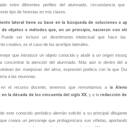
ado entre diferentes perfiles del alumnado, circunstancia q
 este tipo de historias en mis clases.
ento lateral tiene su base en la búsqueda de soluciones o a
 de objetos o métodos que, en un principio, nacieron con ot
Puede ser incluso un divertimento intelectual que hace la
to creativo, es el caso de los acertijos laterales.
mejor que introducir un objeto conocido y aludir a un origen insos
 concentrar la atención del alumnado. Más aún si dentro del 
volotean
las mariposas del alma
, expresión poética con la que 
fería a las neuronas.
 en el recurso docente, tenemos que remontarnos a l
a Alema
 en la década de los cincuenta del siglo XX
, y a la
redacción de
 de este conocido periódico alemán solicitó a su principal dibujante
 que creara un personaje que protagonizara sus viñetas, aportando 