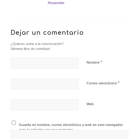
Responder
Dejar un comentario
¿Quieres unirte a la conversación?
Siéntete libre de contribuir!
*
Nombre
*
Correo electrónico
Web
Guarda mi nombre, correo electrónico y web en este navegador
para la próxima vez que comente.